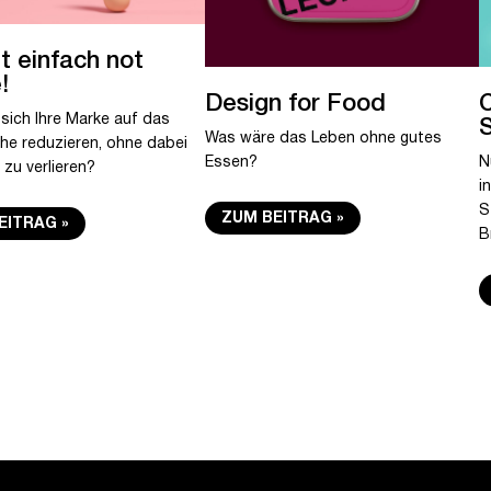
t einfach not
!
Design for Food
C
 sich Ihre Marke auf das
S
Was wäre das Leben ohne gutes
he reduzieren, ohne dabei
Essen?
N
 zu verlieren?
i
S
ZUM BEITRAG
EITRAG
B