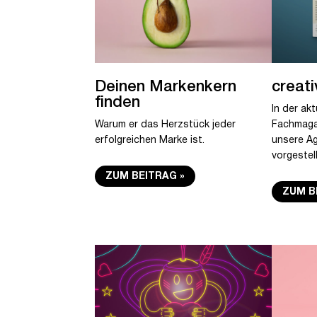
Deinen Markenkern
creat
finden
In der ak
Warum er das Herzstück jeder
Fachmagaz
erfolgreichen Marke ist.
unsere Ag
vorgestell
ZUM BEITRAG
ZUM B