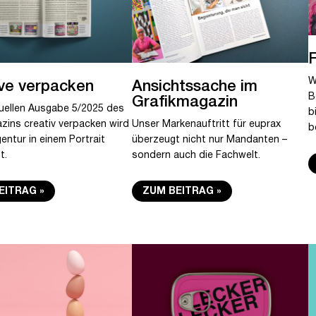
W
ive verpacken
Ansichtssache im
B
Grafikmagazin
tuellen Ausgabe 5/2025 des
b
ins creativ verpacken wird
Unser Markenauftritt für euprax
b
entur in einem Portrait
überzeugt nicht nur Mandanten –
t.
sondern auch die Fachwelt.
EITRAG
ZUM BEITRAG