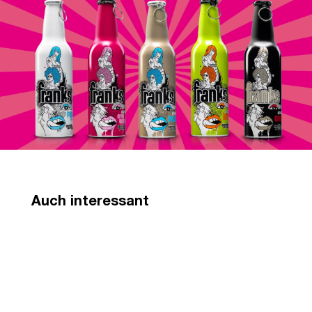
Auch interessant
Max H
Packag