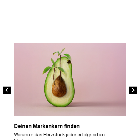
des
e
Deinen Markenkern finden
Ansic
Warum er das Herzstück jeder erfolgreichen
Unser 