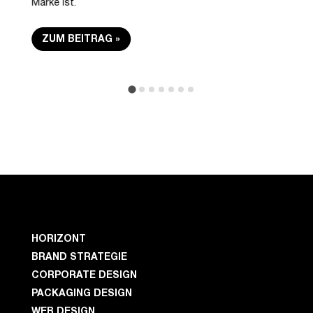
Marke ist.
nur Ma
ZUM BEITRAG
ZUM
HORIZONT
BRAND STRATEGIE
CORPORATE DESIGN
PACKAGING DESIGN
WEB DESIGN